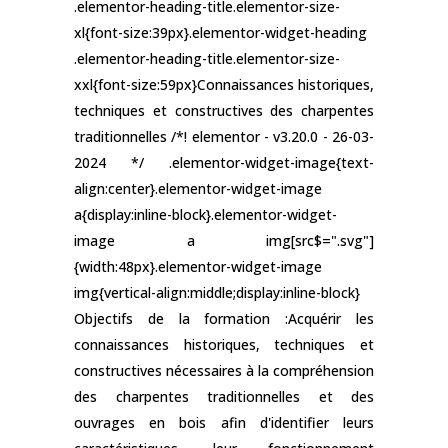
.elementor-heading-title.elementor-size-
xl{font-size:39px}.elementor-widget-heading
.elementor-heading-title.elementor-size-
xxl{font-size:59px}Connaissances historiques,
techniques et constructives des charpentes
traditionnelles /*! elementor - v3.20.0 - 26-03-
2024 */ .elementor-widget-image{text-
align:center}.elementor-widget-image
a{display:inline-block}.elementor-widget-
image a img[src$=".svg"]
{width:48px}.elementor-widget-image
img{vertical-align:middle;display:inline-block}
Objectifs de la formation :Acquérir les
connaissances historiques, techniques et
constructives nécessaires à la compréhension
des charpentes traditionnelles et des
ouvrages en bois afin d'identifier leurs