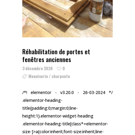
Réhabilitation de portes et
fenêtres anciennes
3 décembre 2024
0
Menuiserie / charpente
/*! elementor - v3.20.0 - 26-03-2024 */
.elementor-heading-
title{padding:0;margin:0;line-
height:1}.elementor-widget-heading
.elementor-heading-title[class*=elementor-
size-]>a{color:inherit;font-size:inherit;line-