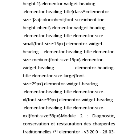
height:1}.elementor-widget-heading
.elementor-heading-title[class*=elementor-
size-]>a{color:inherit;font-size:inherit;line-
height:inherit}.elementor-widget-heading
.elementor-heading-title.elementor-size-
small{font-size:15px}.elementor-widget-
heading .elementor-heading-title.elementor-
size-medium{font-size:19px}.elementor-
widget-heading .elementor-heading-
title.elementor-size-large{font-
size:29px}.elementor-widget-heading
.elementor-heading-title.elementor-size-
xl{font-size:39px}.elementor-widget-heading
.elementor-heading-title.elementor-size-
xxl{font-size:59px}Module 2 : Diagnostic,
conservation et restauration des charpentes
traditionnelles /*! elementor - v3.20.0 - 26-03-