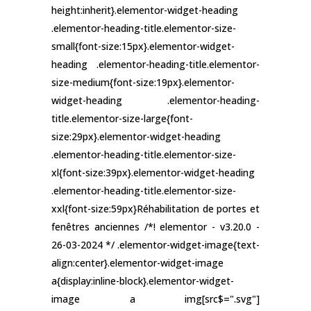
height:inherit}.elementor-widget-heading
.elementor-heading-title.elementor-size-
small{font-size:15px}.elementor-widget-
heading .elementor-heading-title.elementor-
size-medium{font-size:19px}.elementor-
widget-heading .elementor-heading-
title.elementor-size-large{font-
size:29px}.elementor-widget-heading
.elementor-heading-title.elementor-size-
xl{font-size:39px}.elementor-widget-heading
.elementor-heading-title.elementor-size-
xxl{font-size:59px}Réhabilitation de portes et
fenêtres anciennes /*! elementor - v3.20.0 -
26-03-2024 */ .elementor-widget-image{text-
align:center}.elementor-widget-image
a{display:inline-block}.elementor-widget-
image a img[src$=".svg"]