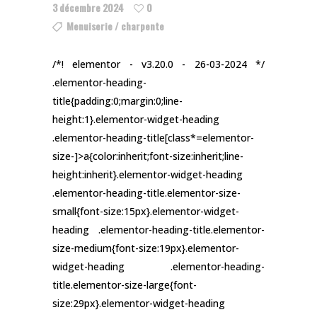
3 décembre 2024
0
Menuiserie / charpente
/*! elementor - v3.20.0 - 26-03-2024 */
.elementor-heading-
title{padding:0;margin:0;line-
height:1}.elementor-widget-heading
.elementor-heading-title[class*=elementor-
size-]>a{color:inherit;font-size:inherit;line-
height:inherit}.elementor-widget-heading
.elementor-heading-title.elementor-size-
small{font-size:15px}.elementor-widget-
heading .elementor-heading-title.elementor-
size-medium{font-size:19px}.elementor-
widget-heading .elementor-heading-
title.elementor-size-large{font-
size:29px}.elementor-widget-heading