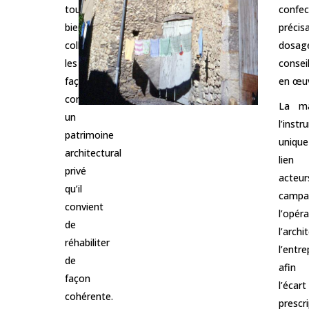
tous,
confec
bien
préc
collectif,
dos
les
conse
façades
en œuv
constituent
La ma
un
l’inst
patrimoine
unique
architectural
lien 
privé
acte
qu’il
campag
convient
l’opéra
de
l’arc
réhabiliter
l’entr
de
afin
façon
l’éca
cohérente.
presc