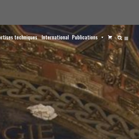
ertises techniques
International
Publications