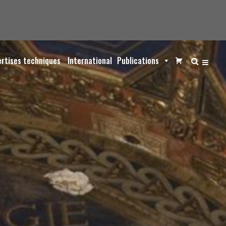
ertises techniques
International
Publications