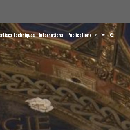
ertises techniques
International
Publications