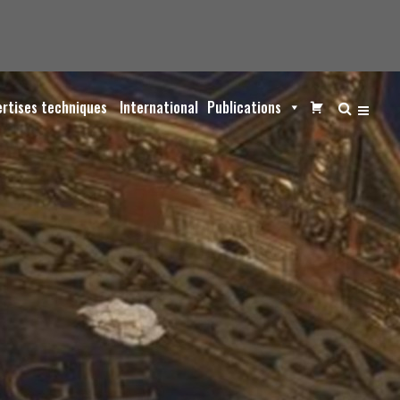
ertises techniques
International
Publications