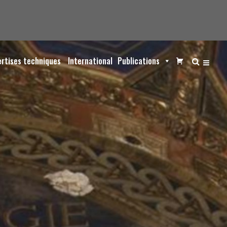
ertises techniques
International
Publications