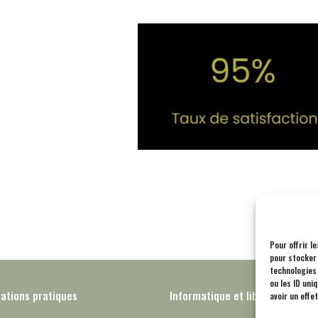
Pour offrir l
pour stocker 
technologies
ou les ID uni
ations pratiques
Informatique et libertés – RGP
avoir un effe