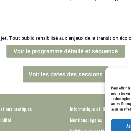
jet. Tout public sensibilisé aux enjeux de la transition éco
Voir le programme détaillé et séquencé
Voir les dates des sessions
Pour offrir l
pour stocker 
technologies
ou les ID uni
ations pratiques
Informatique et libertés – RGP
avoir un effe
ibilité
Mentions légales
Ac
Politique de cookies (UE)