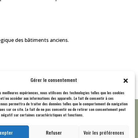
logique des bâtiments anciens.
Gérer le consentement
es meilleures expériences, nous utilisons des technologies telles que les cookies
et/ou accéder aux informations des appareils. Le fait de consentir à ces
 nous permettra de traiter des données telles que le comportement de navigation
ques sur ce site. Le fait de ne pas consentir ou de retirer son consentement peut
D
Nous contacter
t négatif sur certaines caractéristiques et fonctions.
S'inscrire à la newsletter
cepter
Refuser
Voir les préférences
Email *