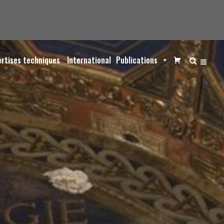
ertises techniques
International
Publications